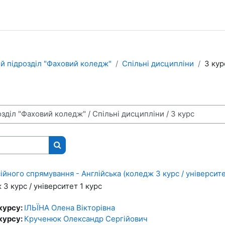
й підрозділ "Фаховий коледж"
Спільні дисципліни
3 кур
Пошук курсів
йного спрямування - Англійська (коледж 3 курс / університе
3 курс / університет 1 курс
курсу:
ІЛЬЇНА Олена Вікторівна
курсу:
Крученюк Олександр Сергійович