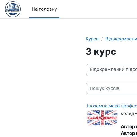
Перейти до головного вмісту
На головну
Курси
Відокремлени
3 курс
Категорії курсів
Пошук курсів
Іноземна мова професі
коледж 
Автор 
Автор 