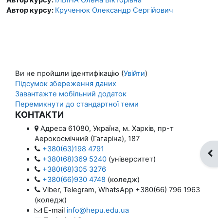
Автор курсу:
Крученюк Олександр Сергійович
Ви не пройшли ідентифікацію (
Увійти
)
Підсумок збереження даних
Завантажте мобільний додаток
Перемикнути до стандартної теми
КОНТАКТИ
Адреса
61080, Україна, м. Харків, пр-т
Аерокосмічний (Гагаріна), 187
+380(63)198 4791
Ві
+380(68)369 5240
(університет)
+380(68)305 3276
+380(66)930 4748
(коледж)
Viber, Telegram, WhatsApp
+380(66) 796 1963
(коледж)
E-mail
info@hepu.edu.ua