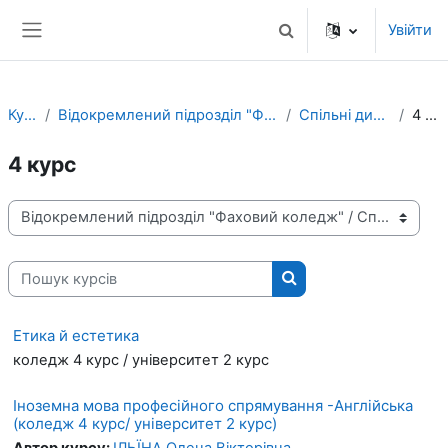
Перейти до головного вмісту
Увійти
Переключити введенн
Бокова панель
Курси
Відокремлений підрозділ "Фаховий коледж"
Спільні дисципліни
4 курс
4 курс
Категорії курсів
Пошук курсів
Пошук курсів
Етика й естетика
коледж 4 курс / університет 2 курс
Іноземна мова професійного спрямування -Англійська
(коледж 4 курс/ університет 2 курс)
Автор курсу:
ІЛЬЇНА Олена Вікторівна