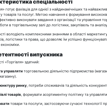
ктеристика спеціальності
ля» готує фахівців для однієї з найдинамічніших та найважли
гу товарів та послуг. Метою навчання є формування високок
ефективно виконувати завдання з організації та управління т
оботи в торгівельному залі до логістики, закупівель та аналіз
ності володіють комплексними знаннями в області маркетинг
ів, логістики та права, що дозволяє їм успішно функціонуват
 економіки.
етентності випускника
ті «Торгівля» здатний:
та управляти
торговельною діяльністю підприємства (магази
магазину).
'юнктуру ринку
, потреби споживачів та діяльність конкурент
влі товарів
, формувати асортиментну політику та управлят
авати
товари та послуги, застосовуючи сучасні технології п