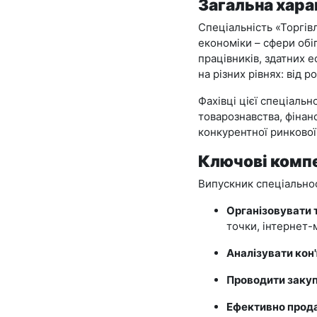
Загальна хара
Спеціальність «Торгів
економіки – сфери обі
працівників, здатних 
на різних рівнях: від р
Фахівці цієї спеціаль
товарознавства, фінанс
конкурентної ринкової
Ключові комп
Випускник спеціальнос
Організовувати 
точки, інтернет-
Аналізувати кон
Проводити закупі
Ефективно прод