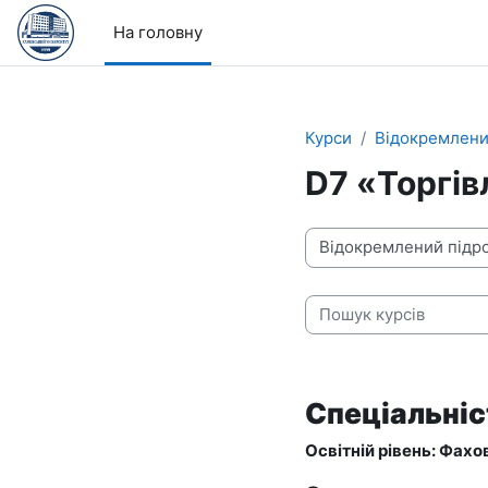
Перейти до головного вмісту
На головну
Курси
Відокремлени
D7 «Торгів
Категорії курсів
Пошук курсів
Спеціальніс
Освітній рівень: Фах