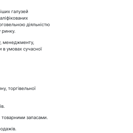
віших галузей
валіфікованих
орговельною діяльністю
у ринку.
у, менеджменту,
и в умовах сучасної
ну, торгівельної
ів.
и товарними запасами.
родажів.