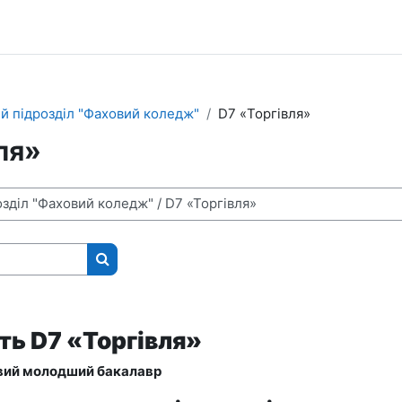
й підрозділ "Фаховий коледж"
D7 «Торгівля»
ля»
Пошук курсів
ть D7 «Торгівля»
овий молодший бакалавр