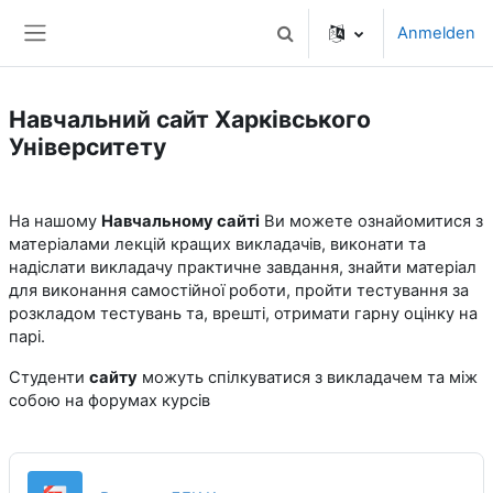
Zum Hauptinhalt
Anmelden
Sucheingabe umschalten
Website-Übersicht
Навчальний сайт Харківського
Університету
На нашому
Навчальному сайті
Ви можете ознайомитися з
матеріалами лекцій кращих викладачів, виконати та
надіслати викладачу практичне завдання, знайти матеріал
для виконання самостійної роботи, пройти тестування за
розкладом тестувань та, врешті, отримати гарну оцінку на
парі.
Студенти
сайту
можуть спілкуватися з викладачем та між
собою на форумах курсів